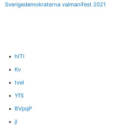
Sverigedemokraterna valmanifest 2021
hITl
Kv
tvel
YfS
BVpqP
jI